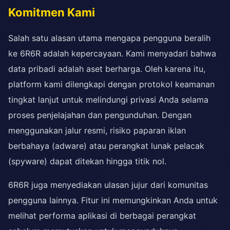
Komitmen Kami
Salah satu alasan utama mengapa pengguna beralih
ke 6R6R adalah kepercayaan. Kami menyadari bahwa
data pribadi adalah aset berharga. Oleh karena itu,
platform kami dilengkapi dengan protokol keamanan
tingkat lanjut untuk melindungi privasi Anda selama
proses penjelajahan dan pengunduhan. Dengan
menggunakan jalur resmi, risiko paparan iklan
berbahaya (adware) atau perangkat lunak pelacak
(spyware) dapat ditekan hingga titik nol.
6R6R juga menyediakan ulasan jujur dari komunitas
pengguna lainnya. Fitur ini memungkinkan Anda untuk
melihat performa aplikasi di berbagai perangkat