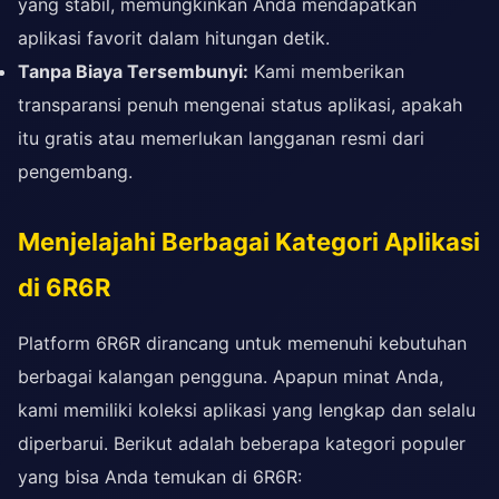
yang stabil, memungkinkan Anda mendapatkan
aplikasi favorit dalam hitungan detik.
Tanpa Biaya Tersembunyi:
Kami memberikan
transparansi penuh mengenai status aplikasi, apakah
itu gratis atau memerlukan langganan resmi dari
pengembang.
Menjelajahi Berbagai Kategori Aplikasi
di 6R6R
Platform 6R6R dirancang untuk memenuhi kebutuhan
berbagai kalangan pengguna. Apapun minat Anda,
kami memiliki koleksi aplikasi yang lengkap dan selalu
diperbarui. Berikut adalah beberapa kategori populer
yang bisa Anda temukan di 6R6R: