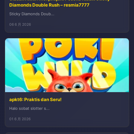
Diamonds Double Rush – resmia7777
Sticky Diamonds Doub...
06 6 月 2026
apkt6: Praktis dan Seru!
Halo sobat slotter s...
01 6 月 2026