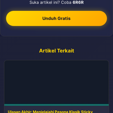
Suka artikel ini? Coba
6R6R
Unduh Gratis
Artikel Terkait
Ulasan Akhir: Menjelajahi Pesona Klasik Sticky