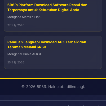
6R6R: Platform Download Software Resmi dan
Terpercaya untuk Kebutuhan Digital Anda
Mengapa Memilih Plat...
27 5 月 2026
Panduan Lengkap Download APK Terbaik dan
Teraman Melalui 6R6R
Mengenal Dunia APK d...
25 5 月 2026
© 2026 6R6R. Hak cipta dilindungi.