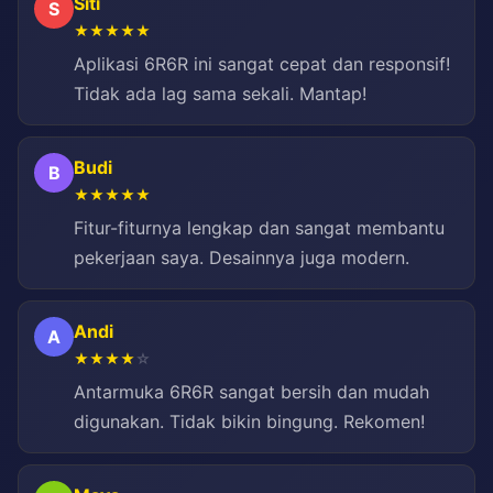
Siti
S
★
★
★
★
★
Aplikasi 6R6R ini sangat cepat dan responsif!
Tidak ada lag sama sekali. Mantap!
Budi
B
★
★
★
★
★
Fitur-fiturnya lengkap dan sangat membantu
pekerjaan saya. Desainnya juga modern.
Andi
A
★
★
★
★
☆
Antarmuka 6R6R sangat bersih dan mudah
digunakan. Tidak bikin bingung. Rekomen!