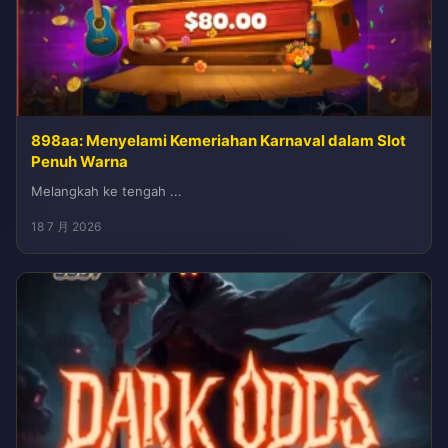
898aa: Menyelami Kemeriahan Karnaval dalam Slot
Penuh Warna
Melangkah ke tengah ...
18 7 月 2026