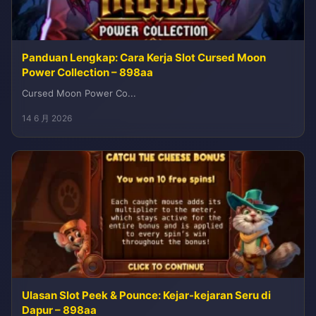
Panduan Lengkap: Cara Kerja Slot Cursed Moon
Power Collection – 898aa
Cursed Moon Power Co...
14 6 月 2026
Ulasan Slot Peek & Pounce: Kejar-kejaran Seru di
Dapur – 898aa