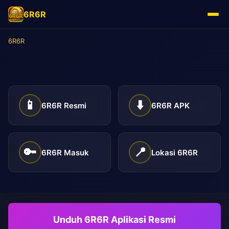
6R6R
6R6R
📱
⬇️
6R6R Resmi
6R6R APK
🔑
📍
6R6R Masuk
Lokasi 6R6R
Unduh 6R6R Aplikasi Resmi