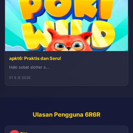
apkt6: Praktis dan Seru!
Halo sobat slotter s...
01 6 月 2026
Ulasan Pengguna 6R6R