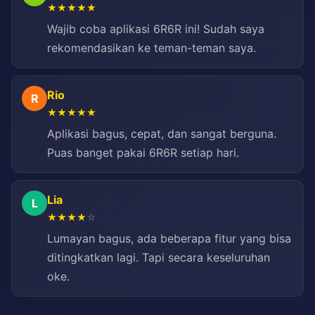
★
★
★
★
★
Wajib coba aplikasi 6R6R ini! Sudah saya
rekomendasikan ke teman-teman saya.
Rio
R
★
★
★
★
★
Aplikasi bagus, cepat, dan sangat berguna.
Puas banget pakai 6R6R setiap hari.
Lia
L
★
★
★
★
☆
Lumayan bagus, ada beberapa fitur yang bisa
ditingkatkan lagi. Tapi secara keseluruhan
oke.