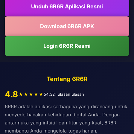
Unduh 6R6R Aplikasi Resmi
Download 6R6R APK
Login 6R6R Resmi
Tentang 6R6R
4.8
★
★
★
★
★
54,321 ulasan ulasan
6R6R adalah aplikasi serbaguna yang dirancang untuk
menyederhanakan kehidupan digital Anda. Dengan
antarmuka yang intuitif dan fitur yang kuat, 6R6R
membantu Anda mengelola tugas harian,