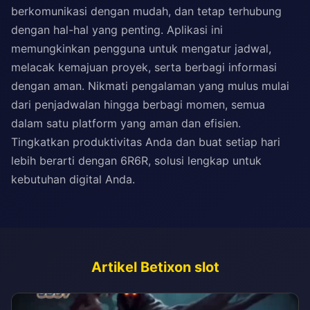
berkomunikasi dengan mudah, dan tetap terhubung
dengan hal-hal yang penting. Aplikasi ini
memungkinkan pengguna untuk mengatur jadwal,
melacak kemajuan proyek, serta berbagi informasi
dengan aman. Nikmati pengalaman yang mulus mulai
dari penjadwalan hingga berbagi momen, semua
dalam satu platform yang aman dan efisien.
Tingkatkan produktivitas Anda dan buat setiap hari
lebih berarti dengan 6R6R, solusi lengkap untuk
kebutuhan digital Anda.
Artikel Betixon slot