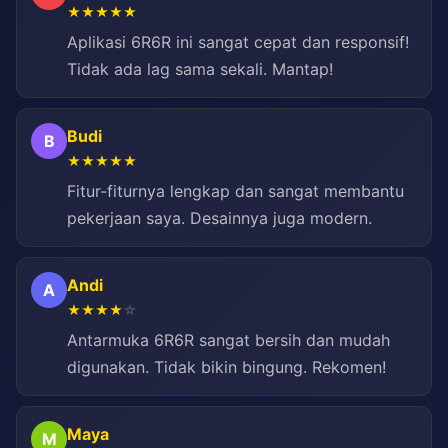
★
★
★
★
★
Aplikasi 6R6R ini sangat cepat dan responsif!
Tidak ada lag sama sekali. Mantap!
Budi
B
★
★
★
★
★
Fitur-fiturnya lengkap dan sangat membantu
pekerjaan saya. Desainnya juga modern.
Andi
A
★
★
★
★
☆
Antarmuka 6R6R sangat bersih dan mudah
digunakan. Tidak bikin bingung. Rekomen!
Maya
M