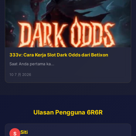
333v: Cara Kerja Slot Dark Odds dari Betixon
Saat Anda pertama ka...
10 7 月 2026
Ulasan Pengguna 6R6R
Siti
S