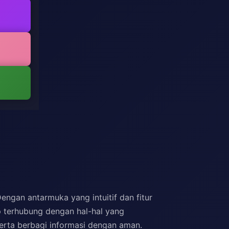
ngan antarmuka yang intuitif dan fitur
 terhubung dengan hal-hal yang
erta berbagi informasi dengan aman.