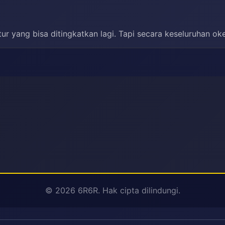
r yang bisa ditingkatkan lagi. Tapi secara keseluruhan oke
© 2026 6R6R. Hak cipta dilindungi.