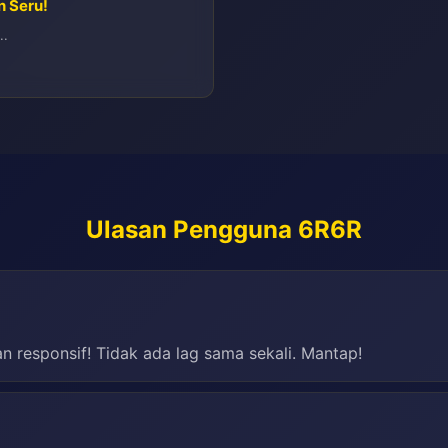
n Seru!
..
Ulasan Pengguna 6R6R
an responsif! Tidak ada lag sama sekali. Mantap!