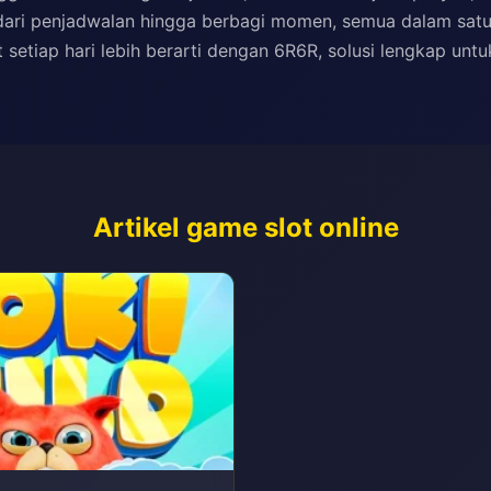
ari penjadwalan hingga berbagi momen, semua dalam satu 
setiap hari lebih berarti dengan 6R6R, solusi lengkap untu
Artikel game slot online