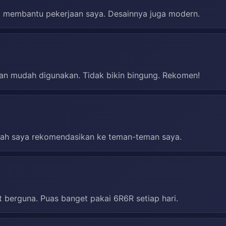
at membantu pekerjaan saya. Desainnya juga modern.
an mudah digunakan. Tidak bikin bingung. Rekomen!
udah saya rekomendasikan ke teman-teman saya.
t berguna. Puas banget pakai 6R6R setiap hari.