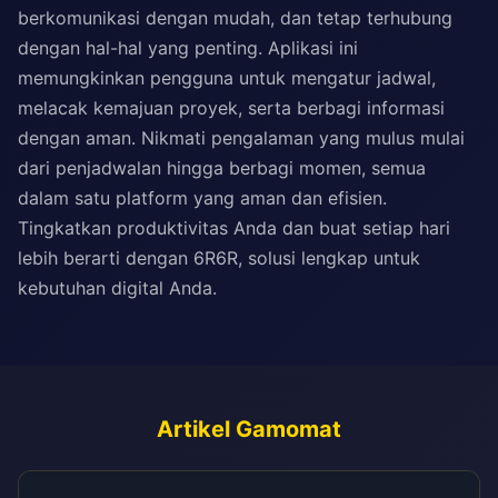
berkomunikasi dengan mudah, dan tetap terhubung
dengan hal-hal yang penting. Aplikasi ini
memungkinkan pengguna untuk mengatur jadwal,
melacak kemajuan proyek, serta berbagi informasi
dengan aman. Nikmati pengalaman yang mulus mulai
dari penjadwalan hingga berbagi momen, semua
dalam satu platform yang aman dan efisien.
Tingkatkan produktivitas Anda dan buat setiap hari
lebih berarti dengan 6R6R, solusi lengkap untuk
kebutuhan digital Anda.
Artikel Gamomat