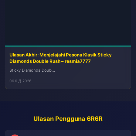
Ulasan Akhir: Menjelajahi Pesona Klasik Sticky
Diamonds Double Rush – resmia7777
Sticky Diamonds Doub...
06 6 月 2026
Ulasan Pengguna 6R6R