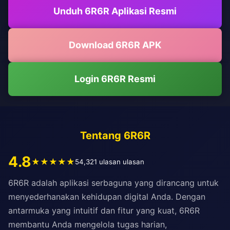
Unduh 6R6R Aplikasi Resmi
Download 6R6R APK
Login 6R6R Resmi
Tentang 6R6R
4.8
★
★
★
★
★
54,321 ulasan ulasan
6R6R adalah aplikasi serbaguna yang dirancang untuk
menyederhanakan kehidupan digital Anda. Dengan
antarmuka yang intuitif dan fitur yang kuat, 6R6R
membantu Anda mengelola tugas harian,