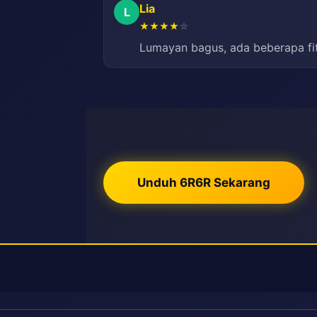
Lia
L
★
★
★
★
☆
Lumayan bagus, ada beberapa fitu
Unduh 6R6R Sekarang