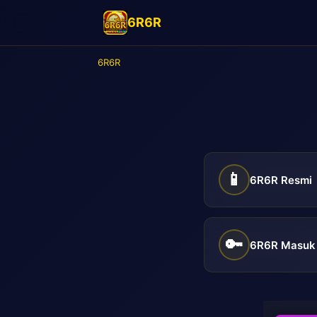
6R6R
6R6R
📱
6R6R Resmi
🔑
6R6R Masuk