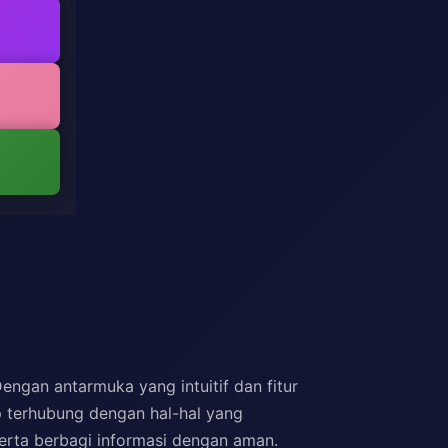
ngan antarmuka yang intuitif dan fitur
 terhubung dengan hal-hal yang
erta berbagi informasi dengan aman.