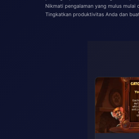
Nikmati pengalaman yang mulus mulai d
Tingkatkan produktivitas Anda dan buat 