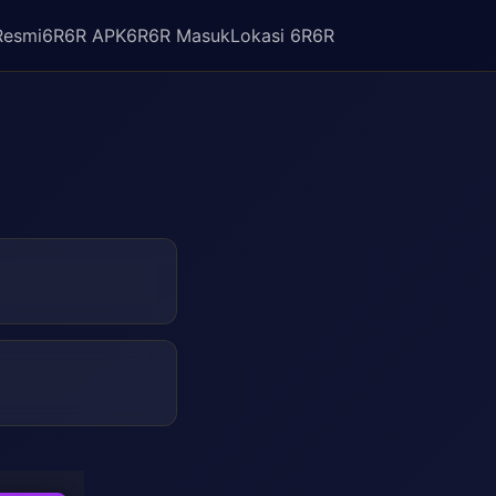
Resmi
6R6R APK
6R6R Masuk
Lokasi 6R6R