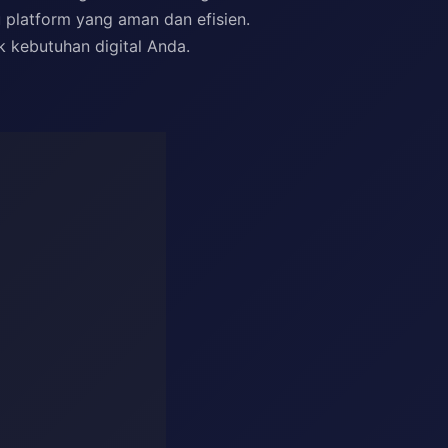
platform yang aman dan efisien.
k kebutuhan digital Anda.