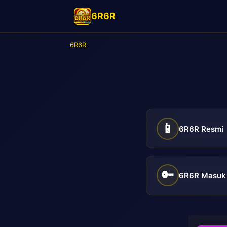
6R6R
6R6R
📱
6R6R Resmi
🔑
6R6R Masuk