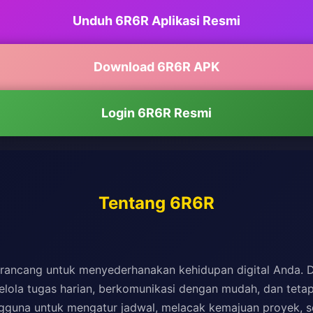
Unduh 6R6R Aplikasi Resmi
Download 6R6R APK
Login 6R6R Resmi
Tentang 6R6R
rancang untuk menyederhanakan kehidupan digital Anda. De
ola tugas harian, berkomunikasi dengan mudah, dan tetap
ngguna untuk mengatur jadwal, melacak kemajuan proyek, s