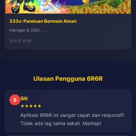
333v: Panduan Bermain Aman
Harrigan & 333v ...
22 6 月 2026
Ulasan Pengguna 6R6R
Siti
S
★
★
★
★
★
Aplikasi 6R6R ini sangat cepat dan responsif!
Tidak ada lag sama sekali. Mantap!