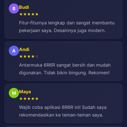
Budi
B
★
★
★
★
★
Fitur-fiturnya lengkap dan sangat membantu
pekerjaan saya. Desainnya juga modern.
Andi
A
★
★
★
★
☆
Antarmuka 6R6R sangat bersih dan mudah
digunakan. Tidak bikin bingung. Rekomen!
Maya
M
★
★
★
★
★
Wajib coba aplikasi 6R6R ini! Sudah saya
rekomendasikan ke teman-teman saya.