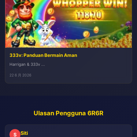
333v: Panduan Bermain Aman
Harrigan & 333v ...
22 6 月 2026
Ulasan Pengguna 6R6R
Siti
S