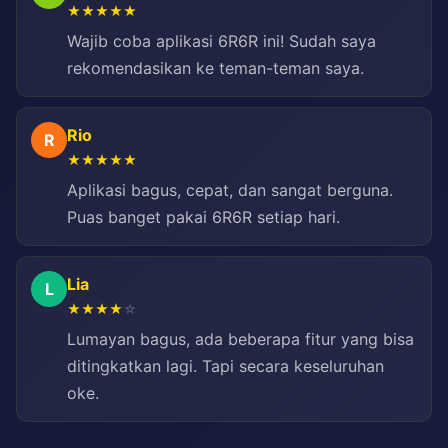
★
★
★
★
★
Wajib coba aplikasi 6R6R ini! Sudah saya
rekomendasikan ke teman-teman saya.
Rio
R
★
★
★
★
★
Aplikasi bagus, cepat, dan sangat berguna.
Puas banget pakai 6R6R setiap hari.
Lia
L
★
★
★
★
☆
Lumayan bagus, ada beberapa fitur yang bisa
ditingkatkan lagi. Tapi secara keseluruhan
oke.