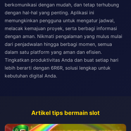
berkomunikasi dengan mudah, dan tetap terhubung
dengan hal-hal yang penting. Aplikasi ini
memungkinkan pengguna untuk mengatur jadwal,
melacak kemajuan proyek, serta berbagi informasi
dengan aman. Nikmati pengalaman yang mulus mulai
dari penjadwalan hingga berbagi momen, semua
dalam satu platform yang aman dan efisien.
Tingkatkan produktivitas Anda dan buat setiap hari
lebih berarti dengan 6R6R, solusi lengkap untuk
kebutuhan digital Anda.
Artikel tips bermain slot