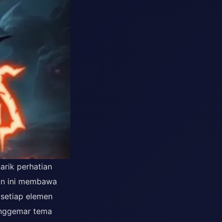
rik perhatian
xon ini membawa
 setiap elemen
enggemar tema