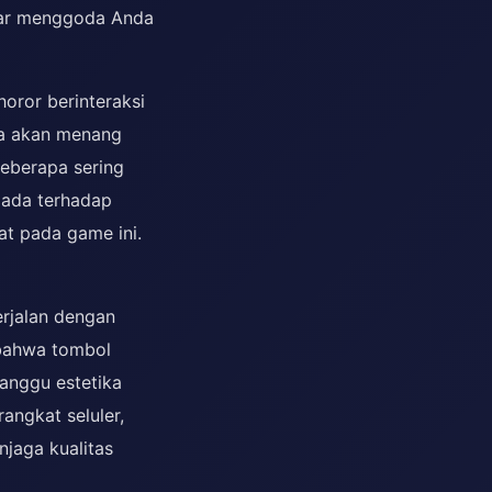
ebar menggoda Anda
oror berinteraksi
nda akan menang
seberapa sering
pada terhadap
kat pada game ini.
rjalan dengan
 bahwa tombol
anggu estetika
angkat seluler,
njaga kualitas