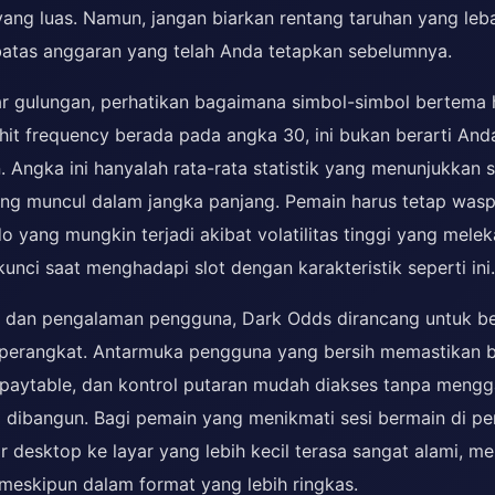
ang luas. Namun, jangan biarkan rentang taruhan yang l
atas anggaran yang telah Anda tetapkan sebelumnya.
 gulungan, perhatikan bagaimana simbol-simbol bertema h
 hit frequency berada pada angka 30, ini bukan berarti A
n. Angka ini hanyalah rata-rata statistik yang menunjukkan 
g muncul dalam jangka panjang. Pemain harus tetap was
do yang mungkin terjadi akibat volatilitas tinggi yang mele
unci saat menghadapi slot dengan karakteristik seperti ini.
i dan pengalaman pengguna, Dark Odds dirancang untuk be
 perangkat. Antarmuka pengguna yang bersih memastikan
i paytable, dan kontrol putaran mudah diakses tanpa mengg
 dibangun. Bagi pemain yang menikmati sesi bermain di per
ar desktop ke layar yang lebih kecil terasa sangat alami, me
 meskipun dalam format yang lebih ringkas.