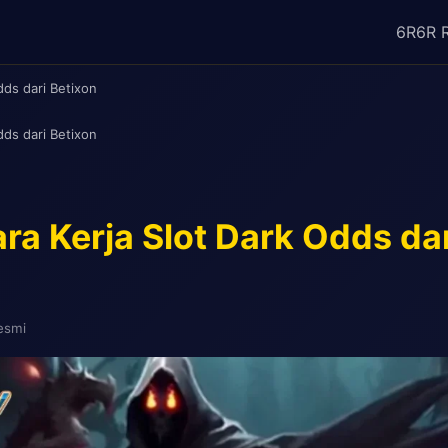
6R6R 
dds dari Betixon
dds dari Betixon
ra Kerja Slot Dark Odds da
esmi