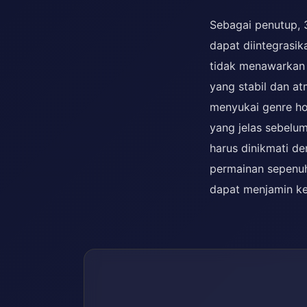
Sebagai penutup, 
dapat diintegrasik
tidak menawarkan 
yang stabil dan a
menyukai genre ho
yang jelas sebelum
harus dinikmati de
permainan sepenuh
dapat menjamin ke