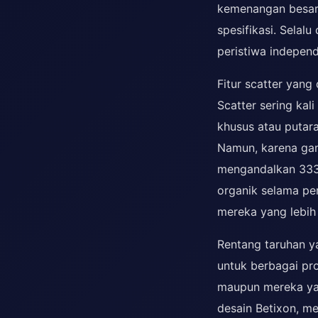
kemenangan besar 
spesifikasi. Sela
peristiwa indepen
Fitur scatter yan
Scatter sering kal
khusus atau putar
Namun, karena gam
mengandalkan 333v
organik selama per
mereka yang lebih 
Rentang taruhan ya
untuk berbagai pr
maupun mereka yang
desain Betixon, m