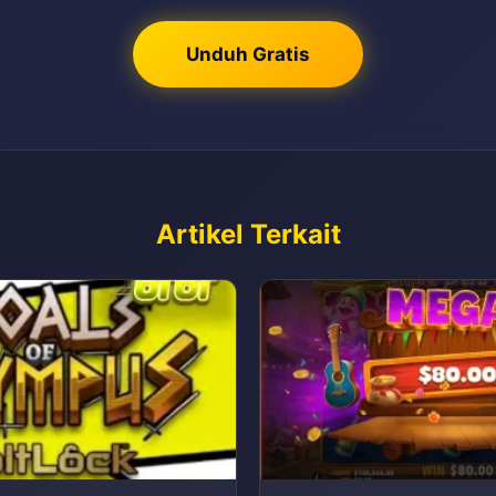
Unduh Gratis
Artikel Terkait