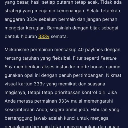
yang besar, hasil setiap putaran tetap acak. Tidak ada
strategi yang menjamin kemenangan. Selalu tetapkan
anggaran 333v sebelum bermain dan jangan pernah
mengejar kerugian. Bermainlah dengan bijak sebagai
bentuk hiburan
333v
semata.
Mekanisme permainan mencakup 40 paylines dengan
rentang taruhan yang fleksibel. Fitur seperti
Feature
Buy
memberikan akses instan ke mode bonus, namun
gunakan opsi ini dengan penuh pertimbangan. Nikmati
visual kartun 333v yang memikat dan suasana
magisnya, tetapi tetap prioritaskan kontrol diri. Jika
Anda merasa permainan 333v mulai memengaruhi
kesejahteraan Anda, segera ambil jeda. Hiburan yang
bertanggung jawab adalah kunci untuk menjaga
pengalaman bermain tetap menyenangkan dan aman