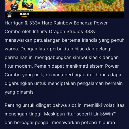
Harrigan & 333v Hare Rainbow Bonanza Power
Combo oleh Infinity Dragon Studios 333v
menawarkan petualangan bertema Irlandia yang penuh
warna. Dengan latar perbukitan hijau dan pelangi,
permainan ini menggabungkan simbol klasik dengan
fitur modern. Pemain dapat menikmati sistem Power
Combo yang unik, di mana berbagai fitur bonus dapat
digabungkan untuk menciptakan pengalaman bermain
yang dinamis.
Penting untuk diingat bahwa slot ini memiliki volatilitas
menengah-tinggi. Meskipun fitur seperti Link&Win™
dan berbagai pengali menawarkan potensi hiburan