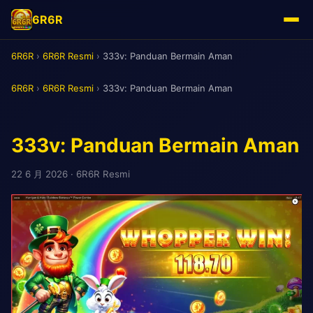
6R6R
6R6R
›
6R6R Resmi
›
333v: Panduan Bermain Aman
6R6R
›
6R6R Resmi
›
333v: Panduan Bermain Aman
333v: Panduan Bermain Aman
22 6 月 2026
· 6R6R Resmi