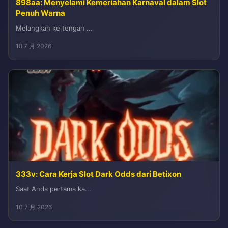
898aa: Menyelami Kemeriahan Karnaval dalam Slot
Penuh Warna
Melangkah ke tengah ...
18 7 月 2026
333v: Cara Kerja Slot Dark Odds dari Betixon
Saat Anda pertama ka...
10 7 月 2026