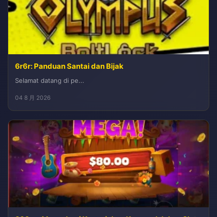
6r6r: Panduan Santai dan Bijak
Selamat datang di pe...
04 8 月 2026